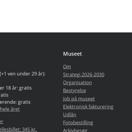
Museet
Om
(+1 ven under 29 år):
Strategi 2026-2030
Organisation
r 18 år: gratis
Bestyrelse
atis
Job på museet
erende: gratis
Elektronisk fakturering
 hele året
Udlån
er
Fotobestilling
esbillet: 345 kr.
Arkivbesøg