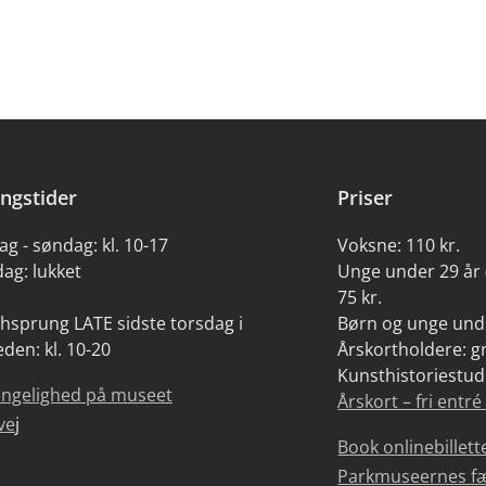
ngstider
Priser
ag - søndag: kl. 10-17
Voksne: 110 kr.
ag: lukket
Unge under 29 år 
75 kr.
hsprung LATE sidste torsdag i
Børn og unge unde
den: kl. 10-20
Årskortholdere: gr
Kunsthistoriestud
ængelighed på museet
Årskort – fri entré
ve
j
Book onlinebillett
Parkmuseernes fæll