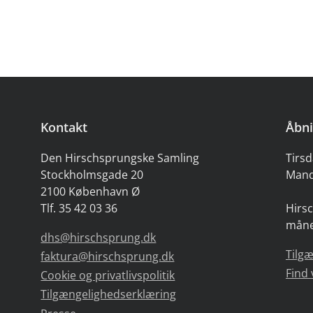
Kontakt
Åbni
Den Hirschsprungske Samling
Tirsd
Stockholmsgade 20
Mand
2100 København Ø
Tlf. 35 42 03 36
Hirsc
måne
dhs@hirschsprung.dk
Tilg
faktura@hirschsprung.dk
Find 
Cookie og privatlivspolitik
Tilgængelighedserklæring