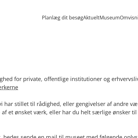
Gå til indhold
Planlæg dit besøg
Aktuelt
Museum
Omvisn
ghed for private, offentlige institutioner og erhvervsli
ærkerne
har stillet til rådighed, eller gengivelser af andre 
af et ønsket værk, eller har du helt særlige ønsker til
rker, bedes sende en mail til museet med følgende opl