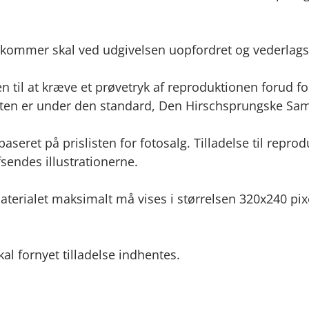
ekommer skal ved udgivelsen uopfordret og vederlags
 til at kræve et prøvetryk af reproduktionen forud 
teten er under den standard, Den Hirschsprungske Saml
seret på prislisten for fotosalg. Tilladelse til reprodu
fsendes illustrationerne.
aterialet maksimalt må vises i størrelsen 320x240 pixe
al fornyet tilladelse indhentes.