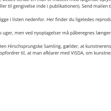
 eller til gengivelse inde i publikationen). Send maile
gge i listen nedenfor. Her finder du ligeledes reprod
r to uger, men ved nyoptagelser må påberegnes længer
 Den Hirschsprungske Samling, gælder, at kunstnerens 
opfordrer til, at man afklarer med VISDA, om kunstner