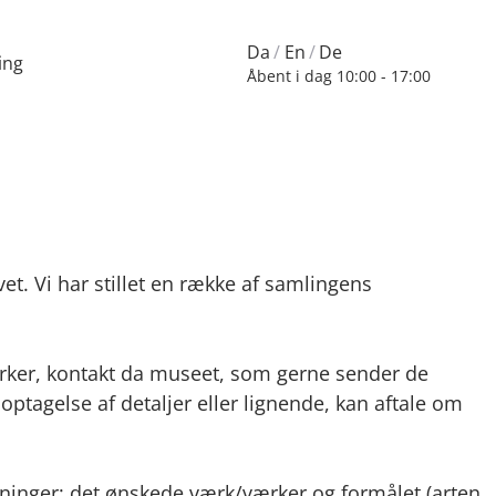
Da
En
De
ing
Åbent i dag
10:00 - 17:00
vet. Vi har stillet en række af samlingens
værker, kontakt da museet, som gerne sender de
 optagelse af detaljer eller lignende, kan aftale om
ysninger: det ønskede værk/værker og formålet (arten