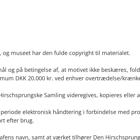
 og museet har den fulde copyright til materialet.
ål og på betingelse af, at motivet ikke beskæres, fold
imum DKK 20.000 kr. ved enhver overtrædelse/krænke
n Hirschsprungske Samling videregives, kopieres eller 
en periode elektronisk håndtering i forbindelse med pro
t efter brug.
afens navn, samt at værket tilhører Den Hirschsprungs