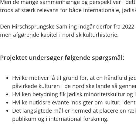
Men de mange sammenhænge og perspektiver i dette vi
trods af stærk relevans for både internationale, jødis
Den Hirschsprungske Samling indgår derfor fra 2022 
men afgørende kapitel i nordisk kulturhistorie.
Projektet undersøger følgende spørgsmål:
Hvilke motiver lå til grund for, at en håndfuld j
påvirkede kulturen i de nordiske lande så genn
Hvilken betydning fik jødisk minoritetskultur og 
Hvilke nutidsrelevante indsigter om kultur, iden
Det langsigtede mål er hermed at placere en ræk
publikum og i international forskning.