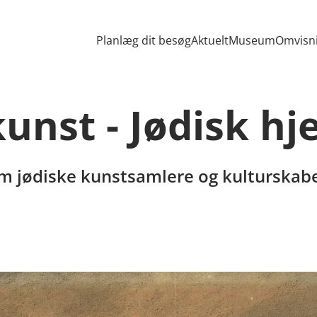
Gå til indhold
Planlæg dit besøg
Aktuelt
Museum
Omvisn
unst - Jødisk hj
om jødiske kunstsamlere og kulturskab