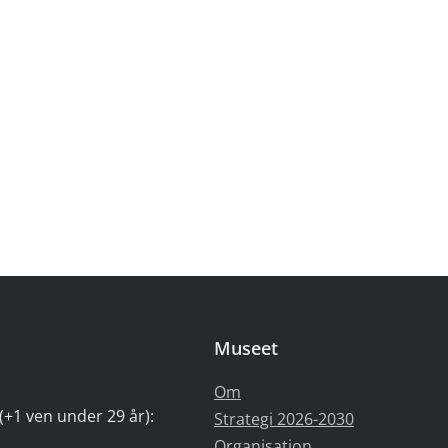
Museet
Om
(+1 ven under 29 år):
Strategi 2026-2030
Organisation