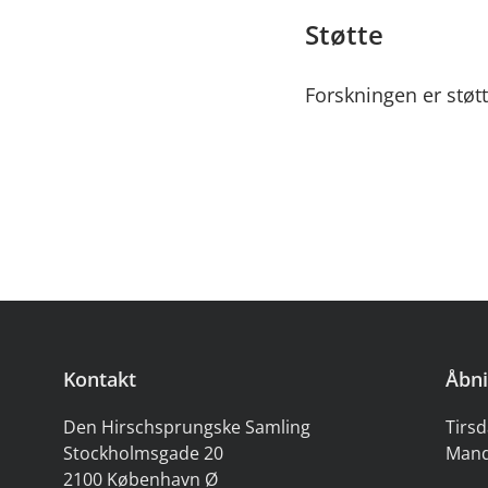
Støtte
Forskningen er stø
Kontakt
Åbni
Den Hirschsprungske Samling
Tirsd
Stockholmsgade 20
Mand
2100 København Ø