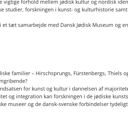
gtige forhold mellem jødisk kultur og nordisk ident
ke studier, forskningen i kunst- og kulturhistorie sam
i et tæt samarbejde med Dansk Jødisk Museum og en r
ødiske familier – Hirschsprungs, Fürstenbergs, Thiels o
emgribende?
indsatsen for kunst og kultur i dannelsen af majoritet
titet og integration kan forskningen i de jødiske kuns
ke museer og de dansk-svenske forbindelser tydeligt i