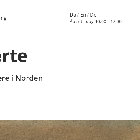
Da
En
De
ing
Åbent i dag
10:00 - 17:00
erte
ere i Norden