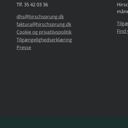
Tlf. 35 42 03 36
Hirsc
måne
dhs@hirschsprung.dk
Tilg
faktura@hirschsprung.dk
Find 
Cookie og privatlivspolitik
Tilgængelighedserklæring
Presse