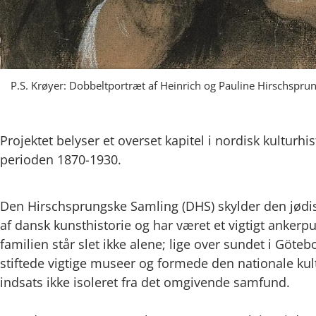
P.S. Krøyer: Dobbeltportræt af Heinrich og Pauline Hirschspr
Projektet belyser et overset kapitel i nordisk kultur
perioden 1870-1930.
Den Hirschsprungske Samling (DHS) skylder den jødis
af dansk kunsthistorie og har været et vigtigt ankerp
familien står slet ikke alene; lige over sundet i Göt
stiftede vigtige museer og formede den nationale kul
indsats ikke isoleret fra det omgivende samfund.