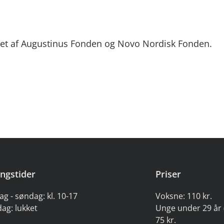
ttet af Augustinus Fonden og Novo Nordisk Fonden.
ngstider
Priser
ag - søndag: kl. 10-17
Voksne: 110 kr.
ag: lukket
Unge under 29 år 
75 kr.