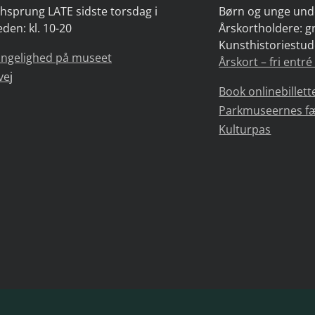
hsprung LATE sidste torsdag i
Børn og unge unde
den: kl. 10-20
Årskortholdere: gr
Kunsthistoriestud
ængelighed på museet
Årskort – fri entré
ve
j
Book onlinebillett
Parkmuseernes fæll
Kulturpas