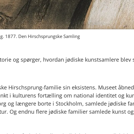
ung. 1877. Den Hirschsprungske Samling
historie og spørger, hvordan jødiske kunstsamlere blev
ke Hirschsprung-familie sin eksistens. Museet åbnede
unkt i kulturens fortælling om national identitet og 
eborg og længere borte i Stockholm, samlede jødiske f
tur. Og endnu flere jødiske familier samlede kunst o