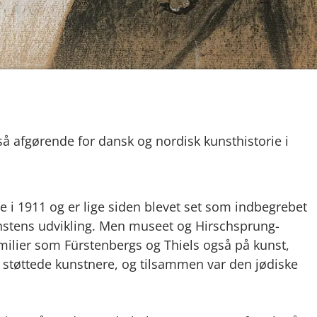
 så afgørende for dansk og nordisk kunsthistorie i
 i 1911 og er lige siden blevet set som indbegrebet
kunstens udvikling. Men museet og Hirschsprung-
amilier som Fürstenbergs og Thiels også på kunst,
g støttede kunstnere, og tilsammen var den jødiske