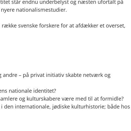
itet står endnu underbelyst og næsten ufortalt på
t nyere nationalismestudier.
ække svenske forskere for at afdækker et overset,
g andre – på privat initiativ skabte netværk og
ens nationale identitet?
tsamlere og kulturskabere være med til at formidle?
 den internationale, jødiske kulturhistorie; både hos