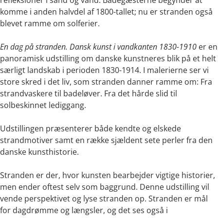
refleksioner i sand og vand. Badegæsterne begynder at
komme i anden halvdel af 1800-tallet; nu er stranden også
blevet ramme om solferier.
En dag på stranden. Dansk kunst i vandkanten 1830-1910
er en
panoramisk udstilling om danske kunstneres blik på et helt
særligt landskab i perioden 1830-1914. I malerierne ser vi
store skred i det liv, som stranden danner ramme om: Fra
strandvaskere til badeløver. Fra det hårde slid til
solbeskinnet lediggang.
Udstillingen præsenterer både kendte og elskede
strandmotiver samt en række sjældent sete perler fra den
danske kunsthistorie.
Stranden er der, hvor kunsten bearbejder vigtige historier,
men ender oftest selv som baggrund. Denne udstilling vil
vende perspektivet og lyse stranden op. Stranden er mål
for dagdrømme og længsler, og det ses også i