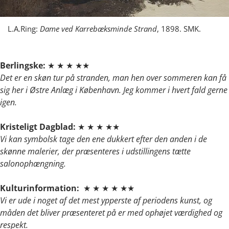
L.A.Ring:
Dame ved Karrebæksminde Strand
, 1898. SMK.
Berlingske:
★ ★ ★ ★★
Det er en skøn tur på stranden, man hen over sommeren kan få
sig her i Østre Anlæg i København. Jeg kommer i hvert fald gerne
igen.
Kristeligt Dagblad: ★ ★ ★ ★★
Vi kan symbolsk tage den ene dukkert efter den anden i de
skønne malerier, der præsenteres i udstillingens tætte
salonophængning.
Kulturinformation:
★ ★ ★ ★ ★★
Vi er ude i noget af det mest ypperste af periodens kunst, og
måden det bliver præsenteret på er med ophøjet værdighed og
respekt.