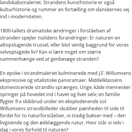
landskabsmaleriet. Strandens kunsthistorie er også
kulturhistorie og rummer en fortælling om danskernes vej
ind i moderniteten.
1800-tallets dramatiske ændringer i forståelsen af
stranden spejler nutidens forandringer: Er naturen en
altopslugende trussel, eller blot venlig baggrund for vores
selvoptagede liv? Kan vi lære noget om større
sammenhænge ved at genbesøge stranden?
En epoke i strandmaleriet kulminerede med J.F. Willumsens
ekspressive og vitalistiske panoramaer. Middelklassens
domesticerede strandliv sprænges: Unge, kåde mennesker
springer på hovedet ind i havet og livet selv; en familie
flygter fra skibbrud under en eksploderende sol.
Willumsens strandbilleder skubber pænheden til side til
fordel for to naturforståelser, vi stadig bakser med – den
livgivende og den ødelæggende natur. Hvor står vi selv i
dag i vores forhold til naturen?