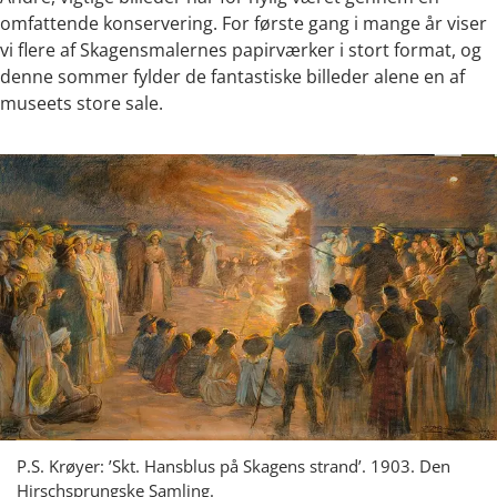
omfattende konservering. For første gang i mange år viser
vi flere af Skagensmalernes papirværker i stort format, og
denne sommer fylder de fantastiske billeder alene en af
museets store sale.
P.S. Krøyer: ’Skt. Hansblus på Skagens strand’. 1903. Den
Hirschsprungske Samling.