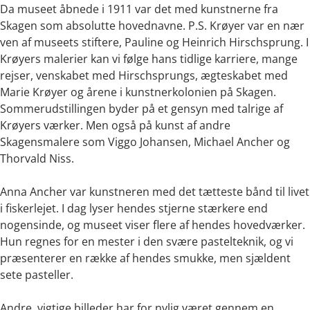
Da museet åbnede i 1911 var det med kunstnerne fra
Skagen som absolutte hovednavne. P.S. Krøyer var en nær
ven af museets stiftere, Pauline og Heinrich Hirschsprung. I
Krøyers malerier kan vi følge hans tidlige karriere, mange
rejser, venskabet med Hirschsprungs, ægteskabet med
Marie Krøyer og årene i kunstnerkolonien på Skagen.
Sommerudstillingen byder på et gensyn med talrige af
Krøyers værker. Men også på kunst af andre
Skagensmalere som Viggo Johansen, Michael Ancher og
Thorvald Niss.
Anna Ancher var kunstneren med det tætteste bånd til livet
i fiskerlejet. I dag lyser hendes stjerne stærkere end
nogensinde, og museet viser flere af hendes hovedværker.
Hun regnes for en mester i den svære pastelteknik, og vi
præsenterer en række af hendes smukke, men sjældent
sete pasteller.
Andre, vigtige billeder har for nylig været gennem en