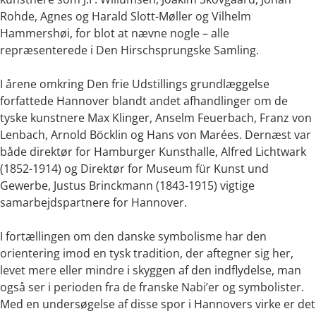
Rohde, Agnes og Harald Slott-Møller og Vilhelm
Hammershøi, for blot at nævne nogle – alle
repræsenterede i Den Hirschsprungske Samling.
I årene omkring Den frie Udstillings grundlæggelse
forfattede Hannover blandt andet afhandlinger om de
tyske kunstnere Max Klinger, Anselm Feuerbach, Franz von
Lenbach, Arnold Böcklin og Hans von Marées. Dernæst var
både direktør for Hamburger Kunsthalle, Alfred Lichtwark
(1852-1914) og Direktør for Museum für Kunst und
Gewerbe, Justus Brinckmann (1843-1915) vigtige
samarbejdspartnere for Hannover.
I fortællingen om den danske symbolisme har den
orientering imod en tysk tradition, der aftegner sig her,
levet mere eller mindre i skyggen af den indflydelse, man
også ser i perioden fra de franske Nabi’er og symbolister.
Med en undersøgelse af disse spor i Hannovers virke er det