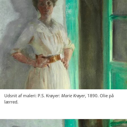
Udsnit af maleri: P.S. Krøyer:
Marie Krøyer
, 1890. Olie på
lærred.