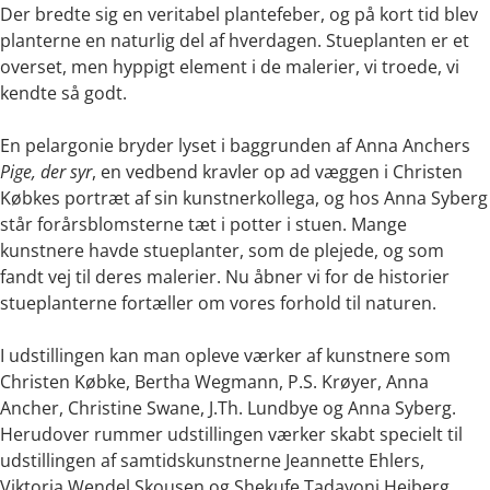
Der bredte sig en veritabel plantefeber, og på kort tid blev
planterne en naturlig del af hverdagen. Stueplanten er et
overset, men hyppigt element i de malerier, vi troede, vi
kendte så godt.
En pelargonie bryder lyset i baggrunden af Anna Anchers
Pige, der syr
, en vedbend kravler op ad væggen i Christen
Købkes portræt af sin kunstnerkollega, og hos Anna Syberg
står forårsblomsterne tæt i potter i stuen. Mange
kunstnere havde stueplanter, som de plejede, og som
fandt vej til deres malerier. Nu åbner vi for de historier
stueplanterne fortæller om vores forhold til naturen.
I udstillingen kan man opleve værker af kunstnere som
Christen Købke, Bertha Wegmann, P.S. Krøyer, Anna
Ancher, Christine Swane, J.Th. Lundbye og Anna Syberg.
Herudover rummer udstillingen værker skabt specielt til
udstillingen af samtidskunstnerne Jeannette Ehlers,
Viktoria Wendel Skousen og Shekufe Tadayoni Heiberg.