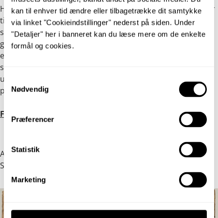
Hvilke historier fortæller vores stueplanter os, hvis vi lytter
kan til enhver tid ændre eller tilbagetrække dit samtykke 
til de fortællinger, de tavst bærer på? Det undersøger vi
via linket "Cookieindstillinger" nederst på siden. Under 
sammen med kunsthistorikere, botanikere, arkæologer,
"Detaljer" her i banneret kan du læse mere om de enkelte 
gartnere og kulturhistorikere i en podcastserie af tre
formål og cookies.
episoder. Podcasten er produceret af FilmTone og Besyv i
samarbejde med Anette Vandsø. Serien tager
udgangspunkt i forskningsprojektet ”Skjulte
Samtykkevalg
Nødvendig
plantehistorier” støttet af Veluxfonden.
Find podcasten her
Præferencer
Statistik
Anna Ancher:
Pige, der syr
, u.å. Den Hirschsprungske
Samling
Marketing