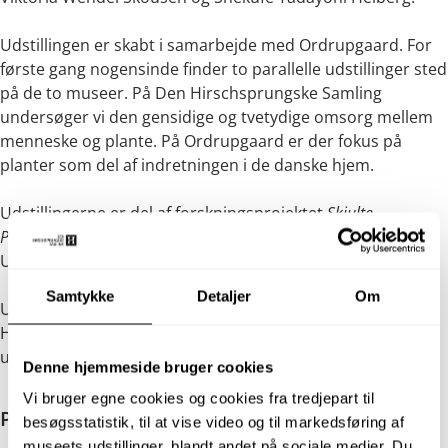
Udstillingen er skabt i samarbejde med Ordrupgaard. For
første gang nogensinde finder to parallelle udstillinger sted
på de to museer. På Den Hirschsprungske Samling
undersøger vi den gensidige og tvetydige omsorg mellem
menneske og plante. På Ordrupgaard er der fokus på
planter som del af indretningen i de danske hjem.
Udstillingerne er del af forskningsprojektet
Skjulte
Plantehistorier
med deltagelse af forskere fra Aarhus
Universitet og de to museer.
Samtykke
Detaljer
Om
Udstillingen er kurateret af kunsthistoriker og ph.d. Gry
Hedin. Scenografien er skabt af scenograf og
udstillingsarkitekt Anne Schnettler.
Denne hjemmeside bruger cookies
Vi bruger egne cookies og cookies fra tredjepart til 
Podcast - Skjulte Plantehistorier
besøgsstatistik, til at vise video og til markedsføring af 
museets udstillinger, blandt andet på sociale medier. Du 