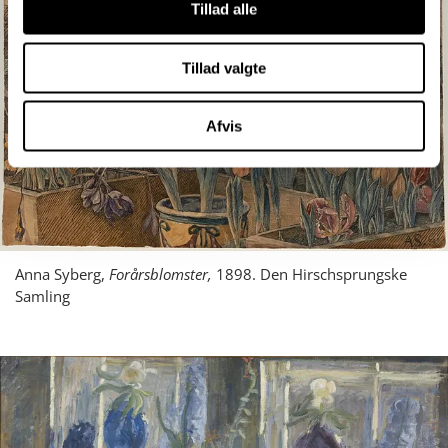
Tillad alle
Tillad valgte
Afvis
Anna Syberg,
Forårsblomster,
1898. Den Hirschsprungske
Samling